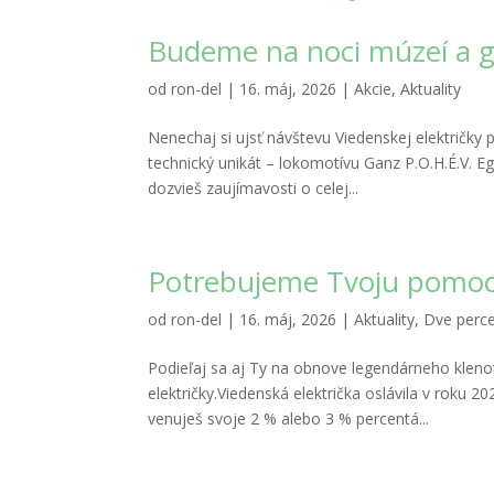
Budeme na noci múzeí a ga
od
ron-del
|
16. máj, 2026
|
Akcie
,
Aktuality
Nenechaj si ujsť návštevu Viedenskej električky 
technický unikát – lokomotívu Ganz P.O.H.É.V. Eg
dozvieš zaujímavosti o celej...
Potrebujeme Tvoju pomoc
od
ron-del
|
16. máj, 2026
|
Aktuality
,
Dve perc
Podieľaj sa aj Ty na obnove legendárneho kleno
električky.Viedenská električka oslávila v roku 
venuješ svoje 2 % alebo 3 % percentá...