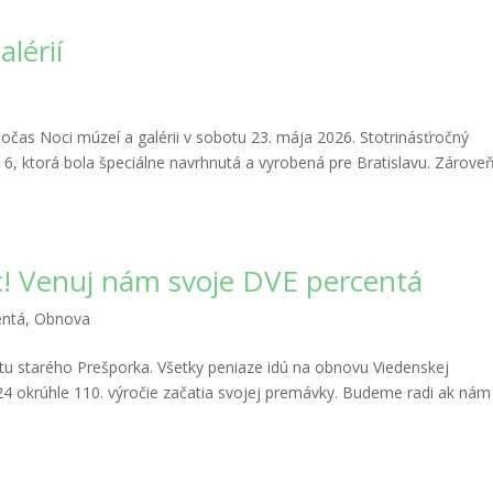
lérií
počas Noci múzeí a galérii v sobotu 23. mája 2026. Stotrinásťročný
 6, ktorá bola špeciálne navrhnutá a vyrobená pre Bratislavu. Zárove
! Venuj nám svoje DVE percentá
entá
,
Obnova
tu starého Prešporka. Všetky peniaze idú na obnovu Viedenskej
2024 okrúhle 110. výročie začatia svojej premávky. Budeme radi ak nám