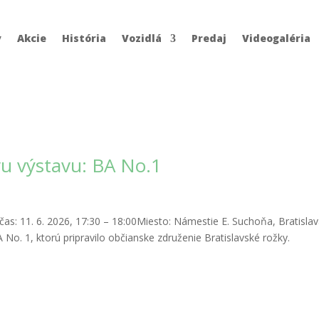
y
Akcie
História
Vozidlá
Predaj
Videogaléria
vu výstavu: BA No.1
čas: 11. 6. 2026, 17:30 – 18:00Miesto: Námestie E. Suchoňa, Bratisla
No. 1, ktorú pripravilo občianske združenie Bratislavské rožky.