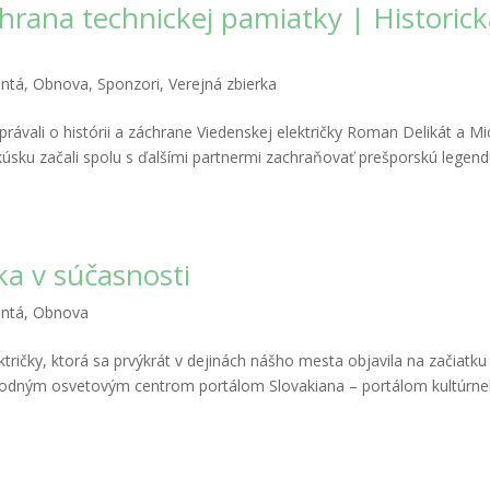
ana technickej pamiatky | Historick
entá
,
Obnova
,
Sponzori
,
Verejná zbierka
vali o histórii a záchrane Viedenskej električky Roman Delikát a Mi
kúsku začali spolu s ďalšími partnermi zachraňovať prešporskú legend
ka v súčasnosti
entá
,
Obnova
ktričky, ktorá sa prvýkrát v dejinách nášho mesta objavila na začiatku
Národným osvetovým centrom portálom Slovakiana – portálom kultúrn