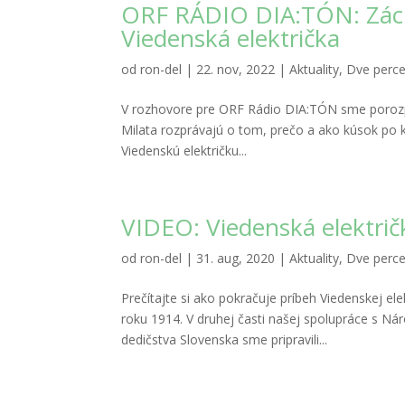
ORF RÁDIO DIA:TÓN: Záchr
Viedenská električka
od
ron-del
|
22. nov, 2022
|
Aktuality
,
Dve perc
V rozhovore pre ORF Rádio DIA:TÓN sme porozprá
Milata rozprávajú o tom, prečo a ako kúsok po 
Viedenskú električku...
VIDEO: Viedenská električ
od
ron-del
|
31. aug, 2020
|
Aktuality
,
Dve perc
Prečítajte si ako pokračuje príbeh Viedenskej ele
roku 1914. V druhej časti našej spolupráce s 
dedičstva Slovenska sme pripravili...