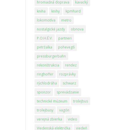
hromadná doprava
kavacký
kniha
knihy
kpmhard
lokomotíva
metro
nostalgické jazdy
obnova
P.O.H.É.V.
partneri
petržalka
poheveg6
pressburgerbahn
rekonštrukcia
rendez
ringhoffer
rozprávky
rýchlodráha
schwarz
sponzor
sprevádzanie
technické múzeum
trolejbus
trolejbusy
vagón
verejná zbierka
video
Viedenská električka
viedeň