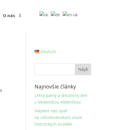
O nás
Deutsch
Najnovšie články
va
Letný parný a drezinový deň
s Viedenskou električkou
Nájdete nás opäť
na celoslovenskom zraze
historických vozidiel