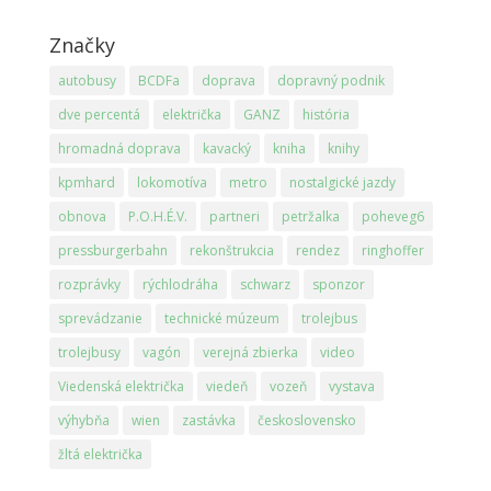
Značky
autobusy
BCDFa
doprava
dopravný podnik
dve percentá
električka
GANZ
história
hromadná doprava
kavacký
kniha
knihy
kpmhard
lokomotíva
metro
nostalgické jazdy
obnova
P.O.H.É.V.
partneri
petržalka
poheveg6
pressburgerbahn
rekonštrukcia
rendez
ringhoffer
rozprávky
rýchlodráha
schwarz
sponzor
sprevádzanie
technické múzeum
trolejbus
trolejbusy
vagón
verejná zbierka
video
Viedenská električka
viedeň
vozeň
vystava
výhybňa
wien
zastávka
československo
žltá električka