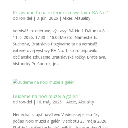
Pozývame ťa na exteriérovu výstavu: BA No.1
od
ron-del
|
3. jún, 2026
|
Akcie
,
Aktuality
Vernisáž exteriérovej výstavy: BA No.1 Dátum a čas:
11. 6. 2026, 17:30 – 18:00Miesto: Námestie E.
Suchoňa, Bratislava Pozývame ťa na vernisáž
exteriérovej výstavy BA No. 1, ktorú pripravilo
občianske združenie Bratislavské rožky. Bratislava,
historicky Prešporok, je...
Budeme na noci múzeí a galérií
od
ron-del
|
16. máj, 2026
|
Akcie
,
Aktuality
Nenechaj si ujsť návštevu Viedenskej električky
počas Noci múzeí a galérii v sobotu 23. mája 2026.
Stotrinásťročný technický unikát – lokomotívu Ganz