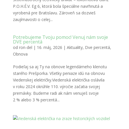
P.O.H.É.V. Eg 6, ktorá bola špeciálne navrhnutá a
vyrobená pre Bratislavu. Zároveň sa dozvieš
zaujímavosti o celej...
Potrebujeme Tvoju pomoc! Venuj nám svoje
DVE percentá
od
ron-del
|
16. máj, 2026
|
Aktuality
,
Dve percentá
,
Obnova
Podieľaj sa aj Ty na obnove legendárneho klenotu
starého Prešporka. Všetky peniaze idú na obnovu
Viedenskej električky.Viedenská električka oslávila
v roku 2024 okrúhle 110. výročie začatia svojej
premávky. Budeme radi ak nám venuješ svoje
2 % alebo 3 % percentá...