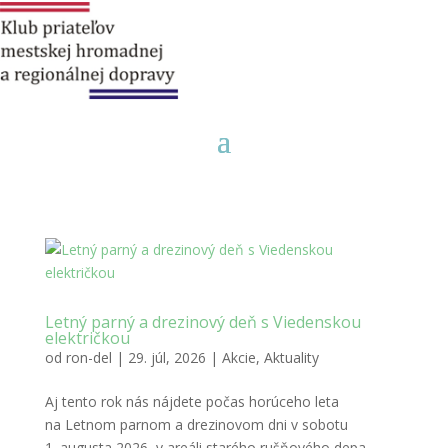
Letný parný a drezinový deň s Viedenskou
električkou
od
ron-del
|
29. júl, 2026
|
Akcie
,
Aktuality
Aj tento rok nás nájdete počas horúceho leta
na Letnom parnom a drezinovom dni v sobotu
1. augusta 2026 v areáli starého rušňového depa