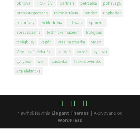
obnova
P.O.H.É.V.
partneri
petržalka
poheveg6
pressburgerbahn
rekonštrukcia
rendez
ringhoffer
rozprávky
rýchlodráha
schwarz
sponzor
sprevádzanie
technické múzeum
trolejbus
trolejbusy
vagón
verejná zbierka
video
Viedenská električka
viedeň
vozeň
vystava
výhybňa
wien
zastávka
československo
žltá električka
Navrhol/Navrhla
Elegant Themes
| Aktivované od
WordPress