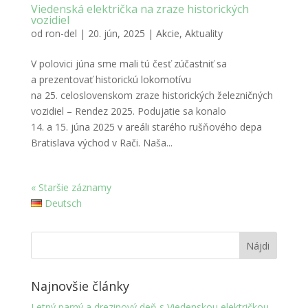
Viedenská električka na zraze historických
vozidiel
od
ron-del
|
20. jún, 2025
|
Akcie
,
Aktuality
V polovici júna sme mali tú česť zúčastniť sa
a prezentovať historickú lokomotívu
na 25. celoslovenskom zraze historických železničných
vozidiel – Rendez 2025. Podujatie sa konalo
14. a 15. júna 2025 v areáli starého rušňového depa
Bratislava východ v Rači. Naša...
« Staršie záznamy
Deutsch
Najnovšie články
Letný parný a drezinový deň s Viedenskou električkou