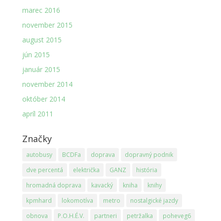
marec 2016
november 2015
august 2015
jún 2015
január 2015
november 2014
október 2014
apríl 2011
Značky
autobusy
BCDFa
doprava
dopravný podnik
dve percentá
električka
GANZ
história
hromadná doprava
kavacký
kniha
knihy
kpmhard
lokomotíva
metro
nostalgické jazdy
obnova
P.O.H.É.V.
partneri
petržalka
poheveg6