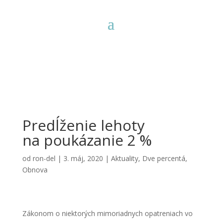
Predĺženie lehoty
na poukázanie 2 %
od
ron-del
|
3. máj, 2020
|
Aktuality
,
Dve percentá
,
Obnova
Zákonom o niektorých mimoriadnych opatreniach vo