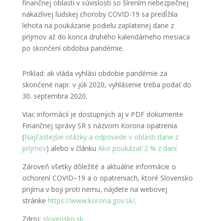
finančnej oblasti v súvislosti so šírením nebezpečnej
nákazlivej ľudskej choroby COVID-19 sa predĺžila
lehota na poukázanie podielu zaplatenej dane z
príjmov až do konca druhého kalendárneho mesiaca
po skončení obdobia pandémie.
Príklad: ak vláda vyhlási obdobie pandémie za
skončené napr. v júli 2020, vyhlásenie treba podať do
30. septembra 2020.
Viac informácií je dostupných aj v PDF dokumente
Finančnej správy SR s názvom Korona opatrenia
(
Najčastejšie otázky a odpovede v oblasti dane z
príjmov
) alebo v článku
Ako poukázať 2 % z daní.
Zároveň všetky dôležité a aktuálne informácie o
ochorení COVID−19 a o opatreniach, ktoré Slovensko
prijíma v boji proti nemu, nájdete na webovej
stránke
https://www.korona.gov.sk/
.
Zdroj:
slovensko.sk