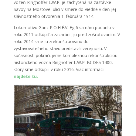
vozeň Ringhoffer L.W.P. je zachytená na zastávke
Savoy na Mostovej ulici v smere do Viedne v deň jej
slávnostného otvorenia 1. februára 1914.
Lokomotívu Ganz
P.O.H.É.V. Eg 6
sa nám podarilo v
roku 2011 odkúpiť a zachrániť ju pred zošrotovaním. V
roku 2014 sme ju zrekonštruovanú do
vystavovateľného stavu predstavili verejnosti. V
súčasnosti pokračujeme komplexnou rekonštrukciou
historického vozňa Ringhoffer L.W.P. BCDFa 1400,
ktorý sme odkúpili v roku 2016. Viac informácií
nájdete tu.