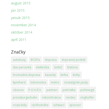
august 2015
jún 2015
január 2015
november 2014
október 2014
apríl 2011
Značky
autobusy
BCDFa
doprava
dopravný podnik
dve percentá
električka
GANZ
história
hromadná doprava
kavacký
kniha
knihy
kpmhard
lokomotíva
metro
nostalgické jazdy
obnova
P.O.H.É.V.
partneri
petržalka
poheveg6
pressburgerbahn
rekonštrukcia
rendez
ringhoffer
rozprávky
rýchlodráha
schwarz
sponzor