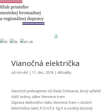
Vianočná električka
od
ron-del
|
11. dec, 2018
|
Aktuality
Vianočné prekvapenie od Vlada Schwarza, ktorý vyfarbil
ďalší známy záber
Viennese tram
.
Súprava diaľkového vlaku
Viennese tram
v zložení
lokomotíva Ganz
P.O.H.É.V. Eg 6
a osobný kurzový