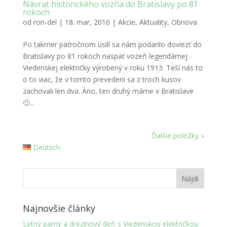
Návrat historického vozňa do Bratislavy po 81
rokoch
od
ron-del
|
18. mar, 2016
|
Akcie
,
Aktuality
,
Obnova
Po takmer päťročnom úsilí sa nám podarilo doviezť do
Bratislavy po 81 rokoch naspäť vozeň legendárnej
Viedenskej električky výrobený v roku 1913. Teší nás to
o to viac, že v tomto prevedení sa z troch kusov
zachovali len dva. Áno, ten druhý máme v Bratislave
🙂...
Ďalšie položky »
Deutsch
Najnovšie články
Letný parný a drezinový deň s Viedenskou električkou