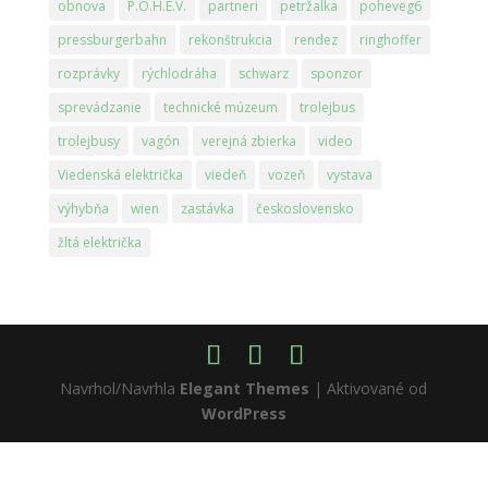
obnova
P.O.H.É.V.
partneri
petržalka
poheveg6
pressburgerbahn
rekonštrukcia
rendez
ringhoffer
rozprávky
rýchlodráha
schwarz
sponzor
sprevádzanie
technické múzeum
trolejbus
trolejbusy
vagón
verejná zbierka
video
Viedenská električka
viedeň
vozeň
vystava
výhybňa
wien
zastávka
československo
žltá električka
Navrhol/Navrhla
Elegant Themes
| Aktivované od
WordPress