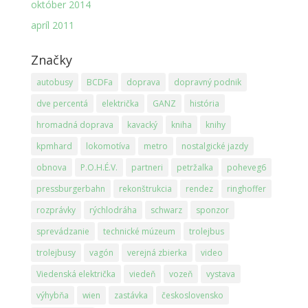
október 2014
apríl 2011
Značky
autobusy
BCDFa
doprava
dopravný podnik
dve percentá
električka
GANZ
história
hromadná doprava
kavacký
kniha
knihy
kpmhard
lokomotíva
metro
nostalgické jazdy
obnova
P.O.H.É.V.
partneri
petržalka
poheveg6
pressburgerbahn
rekonštrukcia
rendez
ringhoffer
rozprávky
rýchlodráha
schwarz
sponzor
sprevádzanie
technické múzeum
trolejbus
trolejbusy
vagón
verejná zbierka
video
Viedenská električka
viedeň
vozeň
vystava
výhybňa
wien
zastávka
československo