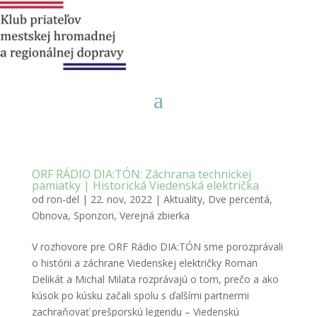
ORF RÁDIO DIA:TÓN: Záchrana technickej
pamiatky | Historická Viedenská električka
od
ron-del
|
22. nov, 2022
|
Aktuality
,
Dve percentá
,
Obnova
,
Sponzori
,
Verejná zbierka
V rozhovore pre ORF Rádio DIA:TÓN sme porozprávali
o histórii a záchrane Viedenskej električky Roman
Delikát a Michal Milata rozprávajú o tom, prečo a ako
kúsok po kúsku začali spolu s ďalšími partnermi
zachraňovať prešporskú legendu – Viedenskú