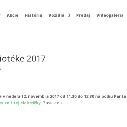
y
Akcie
História
Vozidlá
Predaj
Videogaléria
liotéke 2017
y
me
v nedeľu 12. novembra 2017 od 11.30 do 12.30 na pódiu Panta
y zo žltej električky
.
Zastavte sa.