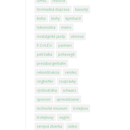
GANZ
história
hromadná doprava
kavacký
kniha
knihy
kpmhard
lokomotíva
metro
nostalgické jazdy
obnova
P.O.H.É.V.
partneri
petržalka
poheveg6
pressburgerbahn
rekonštrukcia
rendez
ringhoffer
rozprávky
rýchlodráha
schwarz
sponzor
sprevádzanie
technické múzeum
trolejbus
trolejbusy
vagón
verejná zbierka
video