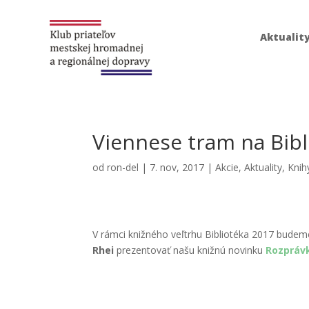
Aktualit
Viennese tram
na Bib
od
ron-del
|
7. nov, 2017
|
Akcie
,
Aktuality
,
Knih
V rámci knižného veľtrhu Bibliotéka 2017 bude
Rhei
prezentovať našu knižnú novinku
Rozprávk