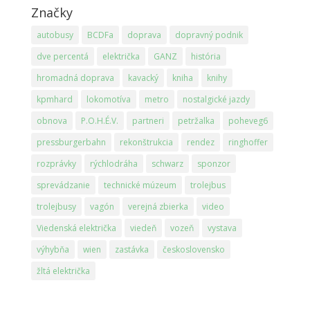
Značky
autobusy
BCDFa
doprava
dopravný podnik
dve percentá
električka
GANZ
história
hromadná doprava
kavacký
kniha
knihy
kpmhard
lokomotíva
metro
nostalgické jazdy
obnova
P.O.H.É.V.
partneri
petržalka
poheveg6
pressburgerbahn
rekonštrukcia
rendez
ringhoffer
rozprávky
rýchlodráha
schwarz
sponzor
sprevádzanie
technické múzeum
trolejbus
trolejbusy
vagón
verejná zbierka
video
Viedenská električka
viedeň
vozeň
vystava
výhybňa
wien
zastávka
československo
žltá električka