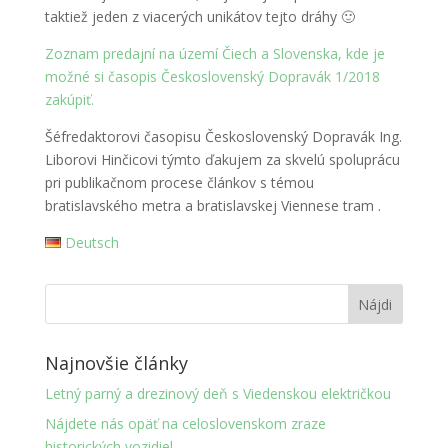
taktiež jeden z viacerých unikátov tejto dráhy 🙂
Zoznam predajní na území Čiech a Slovenska, kde je
možné si časopis Československý Dopravák 1/2018
zakúpiť.
Šéfredaktorovi časopisu Československý Dopravák Ing.
Liborovi Hinčicovi týmto ďakujem za skvelú spoluprácu
pri publikačnom procese článkov s témou
bratislavského metra a bratislavskej
Viennese tram
.
Deutsch
Najnovšie články
Letný parný a drezinový deň s Viedenskou električkou
Nájdete nás opäť na celoslovenskom zraze
historických vozidiel