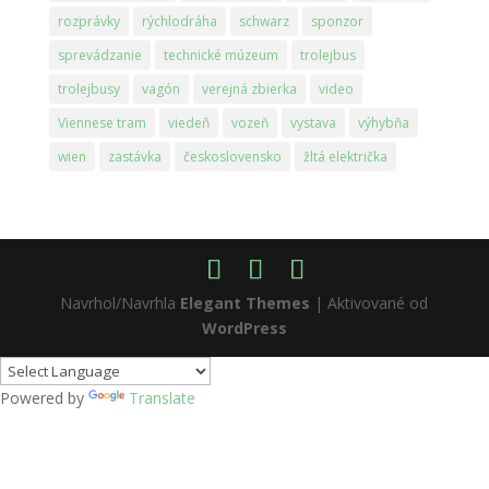
rozprávky
rýchlodráha
schwarz
sponzor
sprevádzanie
technické múzeum
trolejbus
trolejbusy
vagón
verejná zbierka
video
Viennese tram
viedeň
vozeň
vystava
výhybňa
wien
zastávka
československo
žltá električka
Navrhol/Navrhla
Elegant Themes
| Aktivované od
WordPress
Powered by
Translate