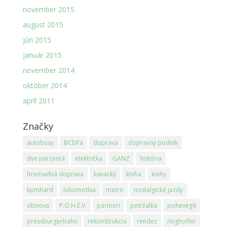
november 2015
august 2015
jún 2015
január 2015
november 2014
október 2014
apríl 2011
Značky
autobusy
BCDFa
doprava
dopravný podnik
dve percentá
električka
GANZ
história
hromadná doprava
kavacký
kniha
knihy
kpmhard
lokomotíva
metro
nostalgické jazdy
obnova
P.O.H.É.V.
partneri
petržalka
poheveg6
pressburgerbahn
rekonštrukcia
rendez
ringhoffer