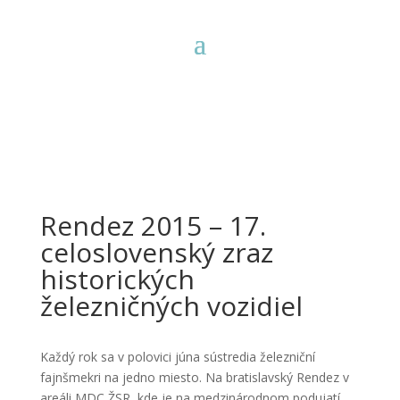
Rendez 2015 – 17.
celoslovenský zraz
historických
železničných vozidiel
Každý rok sa v polovici júna sústredia železniční
fajnšmekri na jedno miesto. Na bratislavský Rendez v
areáli MDC ŽSR, kde je na medzinárodnom podujatí