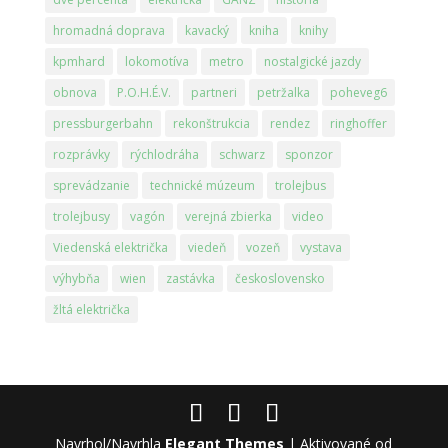
hromadná doprava
kavacký
kniha
knihy
kpmhard
lokomotíva
metro
nostalgické jazdy
obnova
P.O.H.É.V.
partneri
petržalka
poheveg6
pressburgerbahn
rekonštrukcia
rendez
ringhoffer
rozprávky
rýchlodráha
schwarz
sponzor
sprevádzanie
technické múzeum
trolejbus
trolejbusy
vagón
verejná zbierka
video
Viedenská električka
viedeň
vozeň
vystava
výhybňa
wien
zastávka
československo
žltá električka
Navrhol/Navrhla
Elegant Themes
| Aktivované od