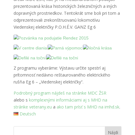
prezentovaná krása historických železničných a iných
dopravných prostriedkov. Tentokrát sme boli pri tom a
odprezentovali zrekonštruovanú lokomotívu
Viedenskej električky P.O.H.É.V. GANZ Eg 6
Z programu vyberáme: Výstavu určite spestrí aj
prítomnosť nedávno reštaurovaného elektrického
rušňa Eg 6 – „Viedenskej električky“.
Podrobný program nájdeš na stránke MDC ŽSR
alebo s
komplexnými informáciami aj s MHD na
stránke veterany.eu
a
ako tam prísť s MHD na imhd.sk
.
Deutsch