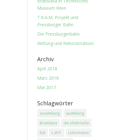
Bratislava in Technisches
Museum Wien
T.R.A.M. Projekt und
Pressburger Bahn
Die Pressburgerbahn
Rettung und Rekonstruktion
Archiv
April 2018
März 2018
Mai 2017
Schlagwörter
ausstellung
austellung
Bratislava
die elektrische
Ewl
L.W.P.
Lokomotive