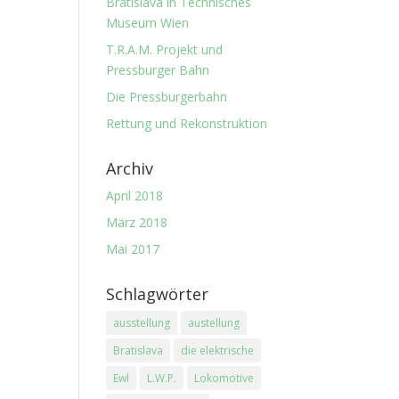
Bratislava in Technisches
Museum Wien
T.R.A.M. Projekt und
Pressburger Bahn
Die Pressburgerbahn
Rettung und Rekonstruktion
Archiv
April 2018
März 2018
Mai 2017
Schlagwörter
ausstellung
austellung
Bratislava
die elektrische
Ewl
L.W.P.
Lokomotive