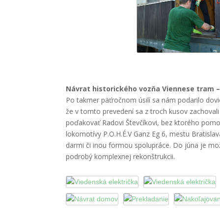
Návrat historického vozňa
Viennese tram
–
Po takmer päťročnom úsilí sa nám podarilo dovi
že v tomto prevedení sa z troch kusov zachoval
poďakovať Radovi Števčíkovi, bez ktorého pomoc
lokomotívy P.O.H.É.V Ganz Eg 6, mestu Bratisla
darmi či inou formou spolupráce. Do júna je mož
podrobý komplexnej rekonštrukcii.