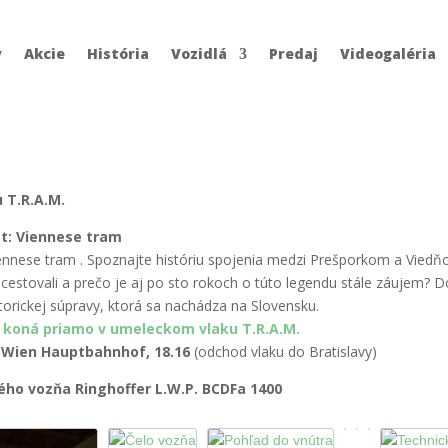
y
Akcie
História
Vozidlá
Predaj
Videogaléria
u T.R.A.M.
át:
Viennese tram
ennese tram
. Spoznajte históriu spojenia medzi Prešporkom a Viedňo
cestovali a prečo je aj po sto rokoch o túto legendu stále záujem? Do
torickej súpravy, ktorá sa nachádza na Slovensku.
 koná priamo v umeleckom vlaku T.R.A.M.
Wien Hauptbahnhof,
18.16
(odchod vlaku do Bratislavy)
kého vozňa Ringhoffer L.W.P. BCDFa 1400