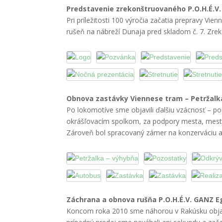
Predstavenie zrekonštruovaného
P.O.H.É.V
Pri príležitosti 100 výročia začatia prepravy
Vien
rušeň na nábreží Dunaja pred skladom č. 7. Zrekon
Viennese tram
Obnova zastávky
Viennese tram
– Petržalk
Po lokomotíve sme objavili ďalšiu vzácnosť – p
okrášľovacím spolkom, za podpory mesta, mestsk
Zároveň bol spracovaný zámer na konzerváciu 
Vienne
se tram
Záchrana a obnova rušňa
P.O.H.É.V.
GANZ Eg
Viennese tram
Koncom roka 2010 sme náhorou v Rakúsku objav