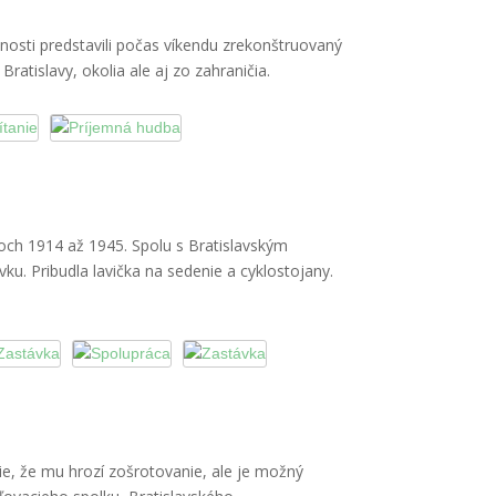
sti predstavili počas víkendu zrekonštruovaný
ratislavy, okolia ale aj zo zahraničia.
koch 1914 až 1945. Spolu s Bratislavským
. Pribudla lavička na sedenie a cyklostojany.
cie, že mu hrozí zošrotovanie, ale je možný
P.O.H.É.V.