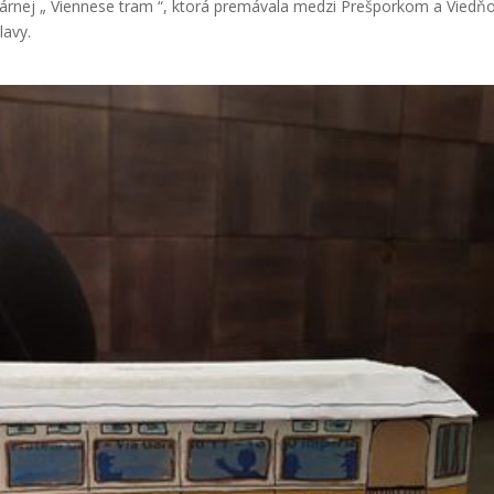
árnej „
Viennese tram
“, ktorá premávala medzi Prešporkom a Viedň
lavy.