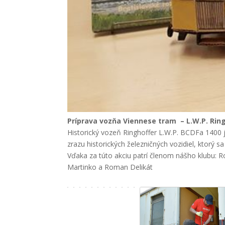
Príprava vozňa
Viennese tram
– L.W.P. Rin
Historický vozeň Ringhoffer L.W.P. BCDFa 1400 j
zrazu historických železničných vozidiel, ktorý s
Vďaka za túto akciu patrí členom nášho klubu: R
Martinko a Roman Delikát