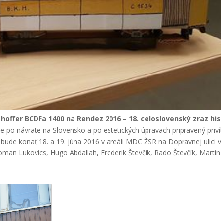
ghoffer BCDFa 1400 na Rendez 2016 – 18. celoslovenský zraz his
e po návrate na Slovensko a po estetických úpravach pripravený priví
a bude konať 18. a 19. júna 2016 v areáli MDC ŽSR na Dopravnej ulici v
oman Lukovics, Hugo Abdallah, Frederik Števčík, Rado Števčík, Martin