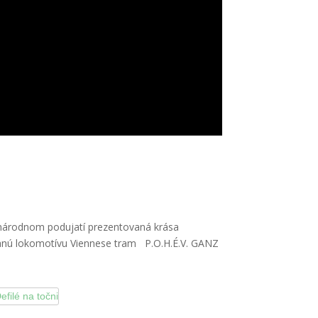
dzinárodnom podujatí prezentovaná krása
vanú lokomotívu
Viennese tram
P.O.H.É.V.
GANZ