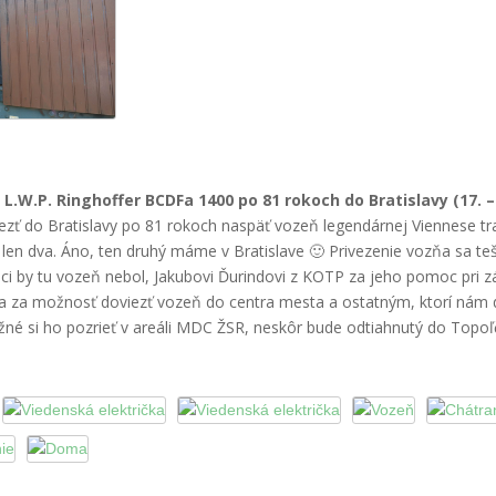
 L.W.P. Ringhoffer BCDFa 1400 po 81 rokoch do Bratislavy (17. – 
ezť do Bratislavy po 81 rokoch naspäť vozeň legendárnej
Viennese t
i len dva. Áno, ten druhý máme v Bratislave 🙂 Privezenie vozňa sa 
i by tu vozeň nebol, Jakubovi Ďurindovi z KOTP za jeho pomoc pri zá
va za možnosť doviezť vozeň do centra mesta a ostatným, ktorí nám d
né si ho pozrieť v areáli MDC ŽSR, neskôr bude odtiahnutý do Topoľč