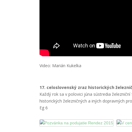
Viennese tram
Video: Marián Kukelka
17. celoslovenský zraz historických železnič
Každý rok sa v polovici júna sústredia železnič
historických železničných a iných dopravných p
Eg 6