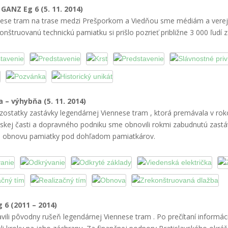
.
GANZ Eg 6 (5. 11. 2014)
nese tram
na trase medzi Prešporkom a Viedňou sme médiám a verejno
štruovanú technickú pamiatku si prišlo pozrieť približne 3 000 ľudí z B
a – výhybňa (5. 11. 2014)
ozostatky zastávky legendárnej
Viennese tram
, ktorá premávala v ro
ej časti a dopravného podniku sme obnovili rokmi zabudnutú zastávku
P.O.H.É.V.
a obnovu pamiatky pod dohľadom pamiatkárov.
P.O.H.É.V.
Viennese
tram
 6 (2011 – 2014)
ili pôvodny rušeň legendárnej
Viennese tram
. Po prečítaní informá
Viennese tram