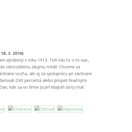
18. 3. 2016)
ram
výrobený v roku 1913. Teší nás to o to viac,
tešilo obrovskému záujmu médií. Chceme sa
chrane vozňa, ale aj za spoluprácu pri záchrane
arovali DVE percentá alebo prispeli finačnými
ian, kde sa vo firme Jozef Majtáň stroj-mat